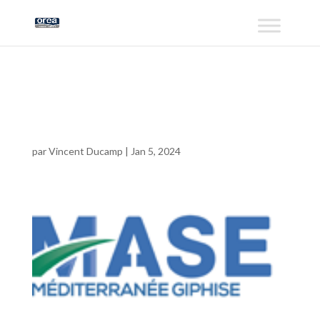
xlogo.png.pagespeed.
ic.M3F8eRTHf2
par
Vincent Ducamp
|
Jan 5, 2024