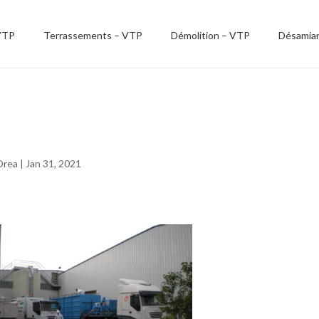
VTP
Terrassements – VTP
Démolition – VTP
Désamia
pompNonDang1
Orea
|
Jan 31, 2021