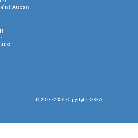
bert
aint Auban
f :
e
oude
© 2020-2030 Copyright OREA