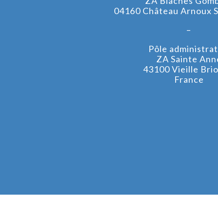
ZA Blaches Gom
04160 Château Arnoux S
–
Pôle administrati
ZA Sainte Ann
43100 Vieille Bri
France