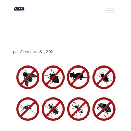
nuisible1
par
Orea
|
Jan 31, 2021