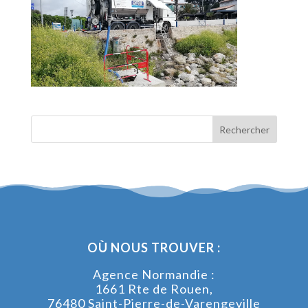
OÙ NOUS TROUVER :
Agence Normandie :
1661 Rte de Rouen,
76480 Saint-Pierre-de-Varengeville