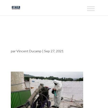
IMG_20200610_1044
07 (Large)
par
Vincent Ducamp
|
Sep 27, 2021