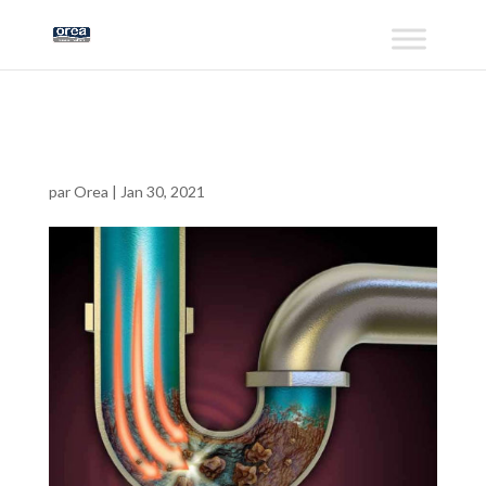
debouchage wc
par
Orea
|
Jan 30, 2021