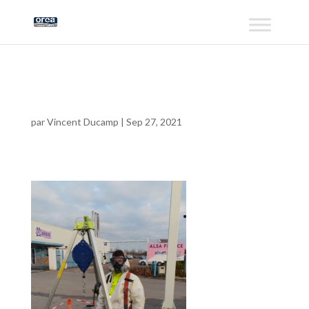
20181211_155838
par
Vincent Ducamp
|
Sep 27, 2021