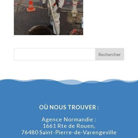
OÙ NOUS TROUVER :
Agence Normandie :
1661 Rte de Rouen,
76480 Saint-Pierre-de-Varengeville